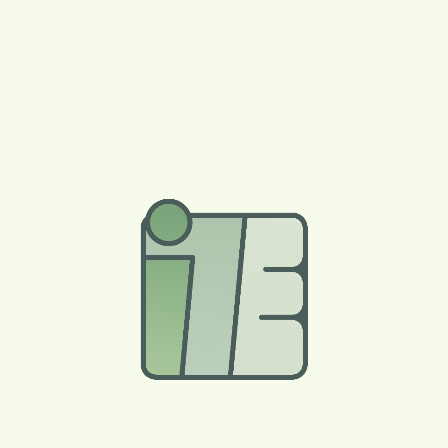
Peter Bales
I7E - Peter Bales
Industriestr. 7
97249 Eisingen
Kontakt
Telefon: 09318044044
E-Mail:
kontakt@i7e.de
Postadresse
Postfach 1206
97200 Höchberg
Verbraucher­streit­
beilegung/Universal­